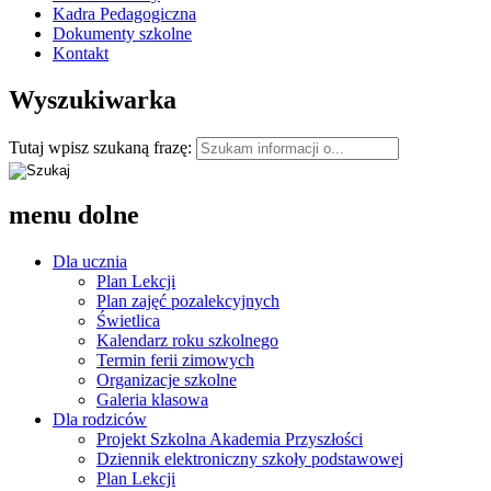
Kadra Pedagogiczna
Dokumenty szkolne
Kontakt
Wyszukiwarka
Tutaj wpisz szukaną frazę:
menu dolne
Dla ucznia
Plan Lekcji
Plan zajęć pozalekcyjnych
Świetlica
Kalendarz roku szkolnego
Termin ferii zimowych
Organizacje szkolne
Galeria klasowa
Dla rodziców
Projekt Szkolna Akademia Przyszłości
Dziennik elektroniczny szkoły podstawowej
Plan Lekcji