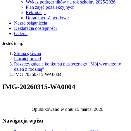
Wykaz podręczników na rok szkolny 2025/2026
Plan zajęć pozalekcyjnych
Rekrutacja
Doradztwo Zawodowe
Nasze osiągnięcia
Deklaracja dostępności
Galeria
Jesteś tutaj:
Strona główna
Uncategorized
Rozstrzygnięcie konkursu plastycznego „Mój wymarzony
dzień z rodziną”
IMG-20260315-WA0004
IMG-20260315-WA0004
Opublikowano w dniu
15 marca, 2026
Nawigacja wpisu