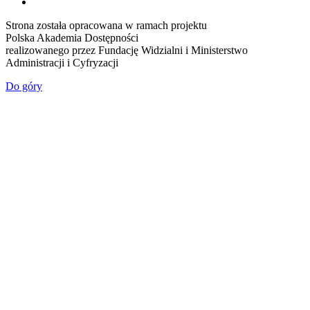
Strona została opracowana w ramach projektu
Polska Akademia Dostępności
realizowanego przez
Fundację Widzialni
i
Ministerstwo
Administracji i Cyfryzacji
Do góry
Przejdź do treści
Otwórz pasek narzędzi
Strona bez barier
Powiększ tekst
Pomniejsz tekst
Skala szarości
Wysoki kontrast
Negatyw
Jasne tło
Podkreślenie linków
Czytelna czcionka
Resetuj
Ta strona korzysta z ciasteczek aby świadczyć usługi na